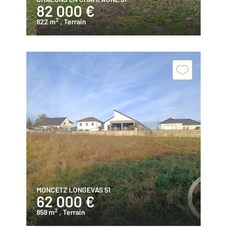
82 000 €
2
822 m
, Terrain
MONCETZ LONGEVAS 51
62 000 €
2
859 m
, Terrain