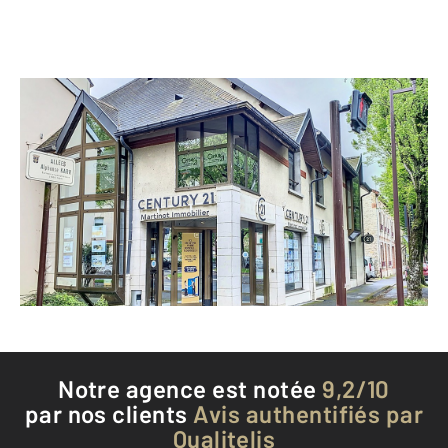
CENTURY 21 Martinot Immobilier
1 allée Alphonse Karr
CHALONS EN CHAMPAGNE - 51000
Envoyer un message
Téléphoner à l'agence
Notre agence est notée
9,2/10
par nos clients
Avis authentifiés par
Qualitelis