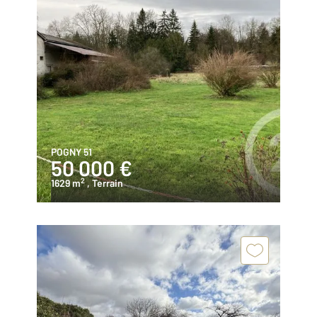
POGNY 51
50 000 €
2
1629 m
, Terrain