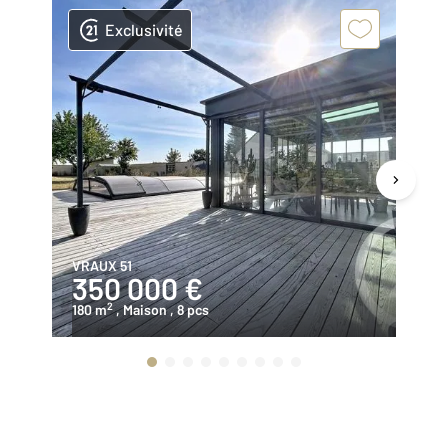
Exclusivité
VRAUX 51
RE
350 000 €
2
2
180 m
, Maison
, 8 pcs
10