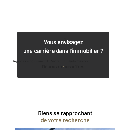
1
Vous envisagez
une carrière dans l'immobilier ?
Agence immobilière
Vente
Vente maison
Découvrir nos offres
Biens se rapprochant
de votre recherche