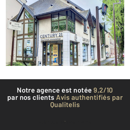
CENTURY 21 Martinot Immobilier
1 allée Alphonse Karr
CHALONS EN CHAMPAGNE - 51000
Envoyer un message
Téléphoner à l'agence
Notre agence est notée
9,2/10
par nos clients
Avis authentifiés par
Qualitelis
Voir tous les avis clients