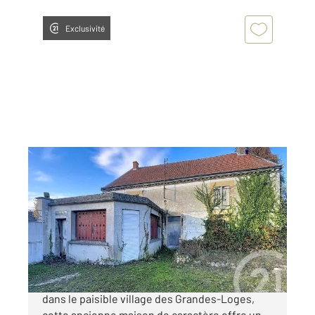
Exclusivité
LES GRANDES LOGES 51
2
190,90 m
, 4 pièces
Ref : 7993
Maison à vendre
131 000 €
Maison de corps de ferme à rénover Située
dans le paisible village des Grandes-Loges,
cette ancienne maison de caractère offre un