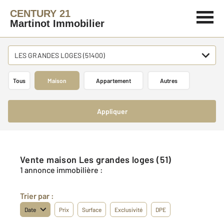
CENTURY 21
Martinot Immobilier
LES GRANDES LOGES (51400)
Tous
Maison
Appartement
Autres
Appliquer
Vente maison Les grandes loges (51)
1 annonce immobilière :
Trier par :
Date
Prix
Surface
Exclusivité
DPE