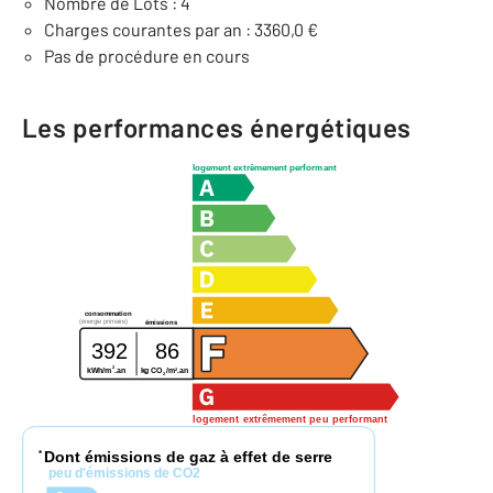
Nombre de Lots : 4
Charges courantes par an : 3360,0 €
Pas de procédure en cours
Les performances énergétiques
logement extrêmement performant
consommation
(énergie primaire)
émissions
392
86
2
2
kWh/m
.an
kg CO
/m
.an
2
logement extrêmement peu performant
Dont émissions de gaz à effet de serre
*
peu d'émissions de CO2