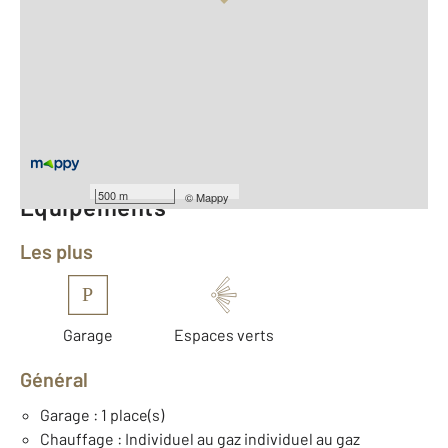
Vue globale
2
Surface totale : 69 m
2
Surface habitable : 65,1 m
Type d'appartement : F4
ème
Étage : 2
Nombre de pièces : 4
[Voir le détail]
500 m
©
Mappy
Équipements
Les plus
P
Garage
Espaces verts
Général
Garage : 1 place(s)
Chauffage : Individuel au gaz individuel au gaz