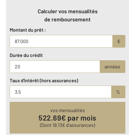
Calculer vos mensualités
de remboursement
Montant du prêt :
€
Durée du crédit
années
Taux d'intérêt (hors assurances)
%
vos mensualités
522.69
€ par mois
(Dont
18.13
€ d’assurances)