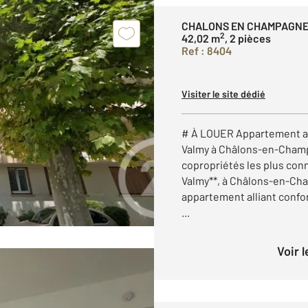
CHALONS EN CHAMPAGNE
2
42,02 m
, 2 pièces
Ref : 8404
Visiter le site dédié
# À LOUER Appartement a
Valmy à Châlons-en-Champ
copropriétés les plus con
Valmy**, à Châlons-en-Cha
appartement alliant confor
...
Voir 