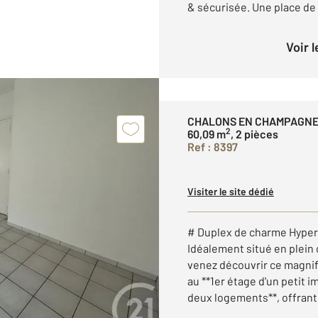
& sécurisée. Une place de .
Voir 
CHALONS EN CHAMPAGNE
2
60,09 m
, 2 pièces
Ref : 8397
Visiter le site dédié
# Duplex de charme Hype
Idéalement situé en plei
venez découvrir ce magni
au **1er étage d'un peti
deux logements**, offrant c