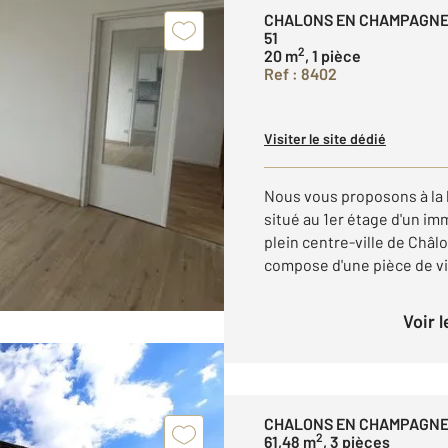
CHALONS EN CHAMPAGN
51
2
20 m
, 1 pièce
Ref : 8402
Visiter le site dédié
Nous vous proposons à la 
situé au 1er étage d'un i
plein centre-ville de Ch
compose d'une pièce de vie
Voir 
CHALONS EN CHAMPAGNE
2
61,48 m
, 3 pièces