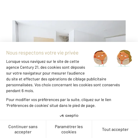
CHALONS EN CHAMPAGNE 51
2
74,74 m
, 4 pièces
Ref : 7956
Appartement F4 à vendre
126 000 €
Dans le cœur de Châlons-en-Champagne, à
quelques minutes à pied des transports en
commun et des établissements
d'enseignement, se trouve un appartement de
4 pièces entièrement refait à neuf. Avec une
surface habitable de 73 mètres carrés, cet
appartement ...
Créer une alerte