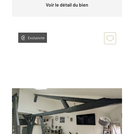
Voir le détail du bien
Exclusivité
CHALONS EN CHAMPAGNE 51
2
96,33 m
, 6 pièces
Ref : 7037
Appartement à vendre
183 000 €