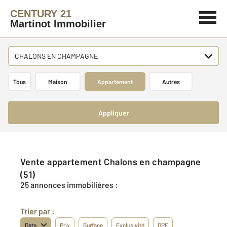
CENTURY 21
Martinot Immobilier
CHALONS EN CHAMPAGNE
Tous
Maison
Appartement
Autres
Appliquer
Vente appartement Chalons en champagne
(51)
25 annonces immobilières :
Trier par :
Date
Prix
Surface
Exclusivité
DPE