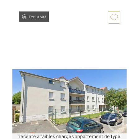
Exclusivité
CHALONS EN CHAMPAGNE 51
2
54,30 m
, 54 pièces
Ref : 8189
Appartement F2 Bis à vendre
110 000 €
Chalons en Champagne dans une copropriété
récente a faibles charges appartement de type