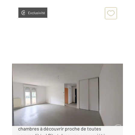
Exclusivité
CHALONS EN CHAMPAGNE 51
2
75 m
, 3 pièces
Ref : 6905
Appartement F3 à vendre
125 000 €
CHALONS-EN-CHAMPAGNE. Appartement 2
chambres à découvrir proche de toutes