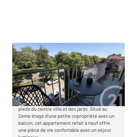
CHALONS EN CHAMPAGNE 51
2
70 m
, 4 pièces
Ref : 8346
Appartement F4 à vendre
149 000 €
Châlons en Champagne - A quelques minutes à
pieds du centre ville et des jards. Situé au
2eme étage d'une petite copropriété avec un
balcon, cet appartement refait à neuf offre
une pièce de vie confortable avec un séjour
lumineux ...