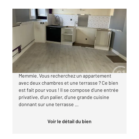
CHALONS EN CHAMPAGNE 51
2
80,02 m
, 4 pièces
Ref : 7846
Appartement à vendre
173 000 €
Châlons-en-Champagne, à l'entrée de Saint-
Memmie. Vous recherchez un appartement
avec deux chambres et une terrasse ? Ce bien
est fait pour vous ! Il se compose d'une entrée
privative, d'un palier, d'une grande cuisine
donnant sur une terrasse ...
Voir le détail du bien