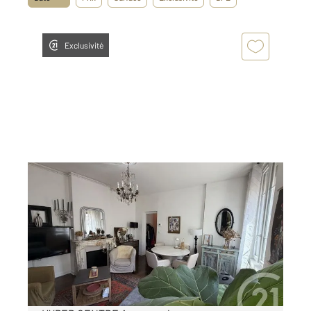
Exclusivité
CHALONS EN CHAMPAGNE 51
2
46 m
, 2 pièces
Ref : 8375
Appartement F2 à vendre
89 000 €
Visiter le site dédié