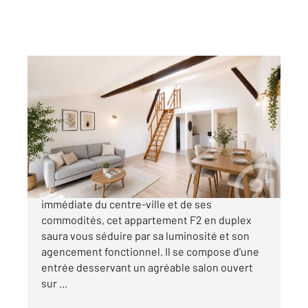
CHALONS EN CHAMPAGNE 51
2
54 m
, 2 pièces
Ref : 8138
Appartement F2 à vendre
82 000 €
CHALONS EN CHAMPAGNE, situé à proximité
immédiate du centre-ville et de ses
commodités, cet appartement F2 en duplex
saura vous séduire par sa luminosité et son
agencement fonctionnel. Il se compose d'une
entrée desservant un agréable salon ouvert
sur ...