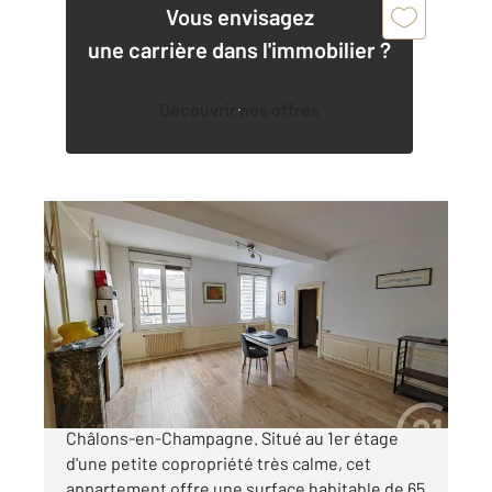
Vous envisagez
une carrière dans l'immobilier ?
Découvrir nos offres
CHALONS EN CHAMPAGNE 51
2
65,11 m
, 2 pièces
Ref : 7962
Appartement T2 à vendre
103 000 €
Découvrez ce grand F2 en plein centre-ville de
Châlons-en-Champagne. Situé au 1er étage
d'une petite copropriété très calme, cet
appartement offre une surface habitable de 65