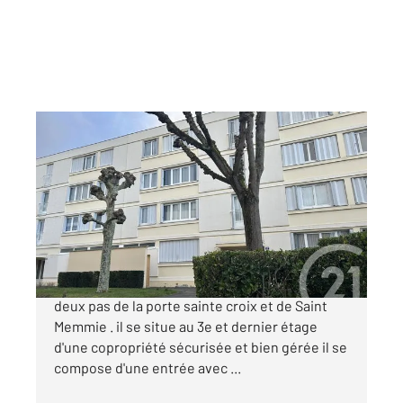
CHALONS EN CHAMPAGNE 51
2
92,51 m
, 5 pièces
Ref : 8042
Appartement F5 à vendre
119 000 €
Bel Appartement à Chalons en Champagne à
deux pas de la porte sainte croix et de Saint
Memmie . il se situe au 3e et dernier étage
d'une copropriété sécurisée et bien gérée il se
compose d'une entrée avec ...