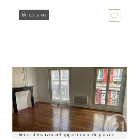
Exclusivité
CHALONS EN CHAMPAGNE 51
2
81 m
, 5 pièces
Ref : 8349
Appartement F4 à vendre
99 000 €
châlons-en-Champagne, hyper centre-ville.
Venez découvrir cet appartement de plus de