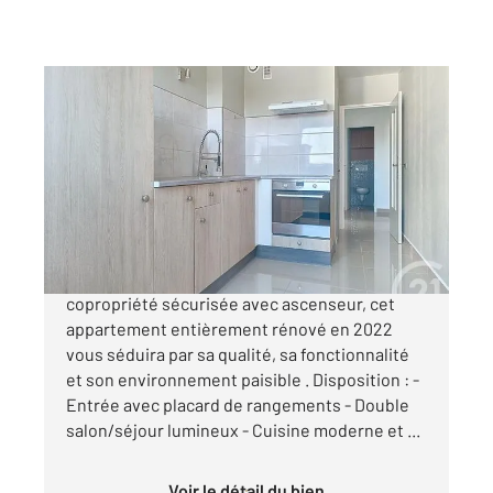
CHALONS EN CHAMPAGNE 51
2
71,89 m
, 4 pièces
Ref : 7725
Appartement F3 à vendre
105 000 €
CHALONS EN CHAMPAGNE, situé dans une
copropriété sécurisée avec ascenseur, cet
appartement entièrement rénové en 2022
vous séduira par sa qualité, sa fonctionnalité
et son environnement paisible . Disposition : -
Entrée avec placard de rangements - Double
salon/séjour lumineux - Cuisine moderne et ...
Voir le détail du bien