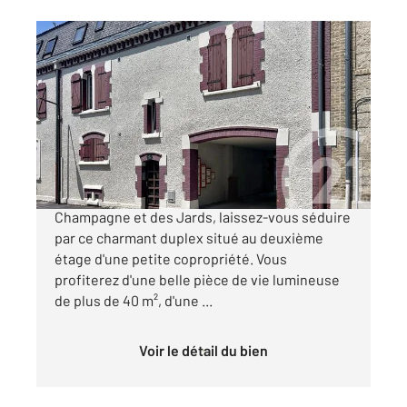
CHALONS EN CHAMPAGNE 51
2
60 m
, 2 pièces
Ref : 8352
Appartement Duplex à vendre
72 000 €
À deux pas du centre-ville de Châlons-en-
Champagne et des Jards, laissez-vous séduire
par ce charmant duplex situé au deuxième
étage d'une petite copropriété. Vous
profiterez d'une belle pièce de vie lumineuse
de plus de 40 m², d'une ...
Voir le détail du bien