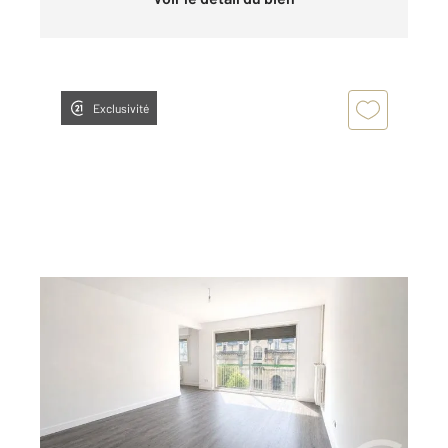
Exclusivité
CHALONS EN CHAMPAGNE 51
2
101 m
, 5 pièces
Ref : 8271
Appartement F5 à vendre
131 000 €