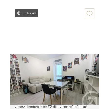
Exclusivité
CHALONS EN CHAMPAGNE 51
2
38,50 m
, 2 pièces
Ref : 8053
Appartement F2 à vendre
66 000 €
Châlons en Champagne, proche de la gare,
venez découvrir ce F2 d'environ 40m² situé