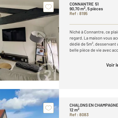
CONNANTRE 51
2
90,70 m
, 5 pièces
Ref : 8195
Niché à Connantre, ce plai
regard. La maison vous acc
dédié de 5m², desservant 
belle pièce de vie avec acc
Voir 
CHALONS EN CHAMPAGNE
2
12 m
Ref : 8083