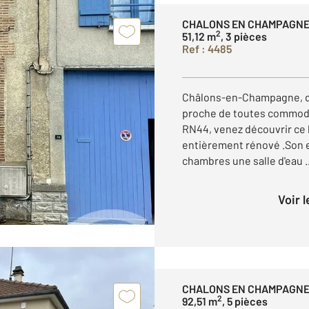
CHALONS EN CHAMPAGNE
2
51,12 m
, 3 pièces
Ref : 4485
Châlons-en-Champagne, da
proche de toutes commodit
RN44, venez découvrir ce 
entièrement rénové .Son e
chambres une salle d'eau ..
Voir 
CHALONS EN CHAMPAGNE
2
92,51 m
, 5 pièces