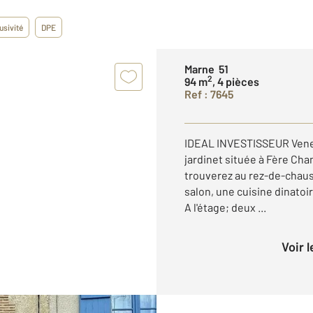
usivité
DPE
Marne 51
2
94 m
, 4 pièces
Ref : 7645
IDEAL INVESTISSEUR Venez
jardinet située à Fère Cha
trouverez au rez-de-chau
salon, une cuisine dinatoi
A l'étage; deux ...
Voir 