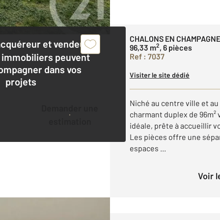
CHALONS EN CHAMPAGNE
acquéreur et vendeur,
2
96,33 m
, 6 pièces
 immobiliers peuvent
Ref : 7037
ompagner dans vos
Visiter le site dédié
projets
Niché au centre ville et a
Demander une
charmant duplex de 96m² v
estimation
idéale, prête à accueillir 
Les pièces offre une sépar
espaces ...
Voir 