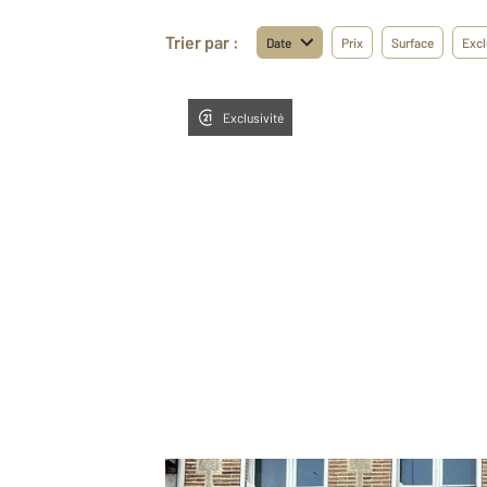
Trier par :
Date
Prix
Surface
Excl
Exclusivité