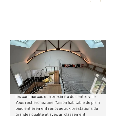
CHALONS EN CHAMPAGNE 51
2
81,88 m
, 5 pièces
Ref : 7614
Maison à vendre
233 000 €
Chalons en Champagne , A deux pas de tous
les commerces et a proximité du centre ville .
Vous recherchez une Maison habitable de plain
pied entièrement rénovée aux prestations de
grandes qualité et avec un classement