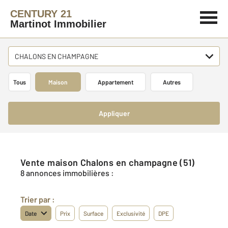
CENTURY 21
Martinot Immobilier
CHALONS EN CHAMPAGNE
Tous
Maison
Appartement
Autres
Appliquer
Vente maison Chalons en champagne (51)
8 annonces immobilières :
Trier par :
Date
Prix
Surface
Exclusivité
DPE