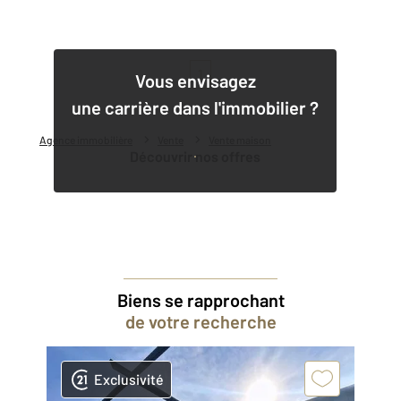
1
Vous envisagez
une carrière dans l'immobilier ?
Agence immobilière
Vente
Vente maison
Découvrir nos offres
Biens se rapprochant
de votre recherche
Exclusivité