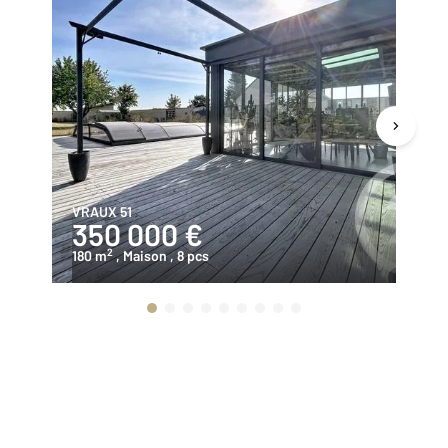
VRAUX 51
EC
350 000 €
2
2
180 m
, Maison
, 8 pcs
12