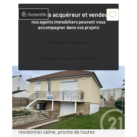
Vous êtes acquéreur et vendeur,
Exclusivité
nos agents immobiliers peuvent vous
accompagner dans vos projets
Contacter l'agence
Demander une estimation
CHALONS EN CHAMPAGNE 51
2
51,12 m
, 3 pièces
Ref : 4485
Maison à vendre
169 000 €
Châlons-en-Champagne, dans un secteur
résidentiel calme, proche de toutes