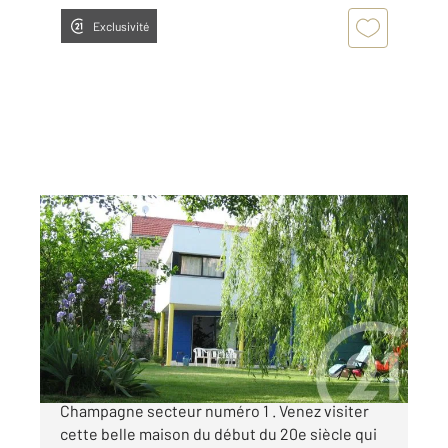
Exclusivité
CHALONS EN CHAMPAGNE 51
2
200 m
, 9 pièces
Ref : 8291
Maison à vendre
395 000 €
Attention coup de Cœur Assuré .Chalons en
Champagne secteur numéro 1 . Venez visiter
cette belle maison du début du 20e siècle qui