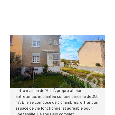
CHALONS EN CHAMPAGNE 51
2
70 m
, 4 pièces
Ref : 8219
Maison à vendre
149 000 €
À Châlons-en-Champagne, venez découvrir
cette maison de 70 m², propre et bien
entretenue, implantée sur une parcelle de 350
m². Elle se compose de 3 chambres, offrant un
espace de vie fonctionnel et agréable pour
une famille. Le sous-sol complet ...