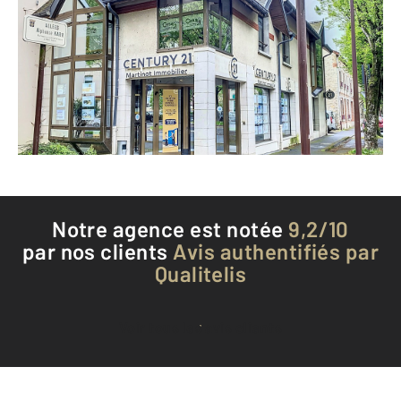
1 allée Alphonse Karr
CHALONS EN CHAMPAGNE - 51000
Envoyer un message
Téléphoner à l'agence
Notre agence est notée
9,2/10
par nos clients
Avis authentifiés par
Qualitelis
Voir tous les avis clients