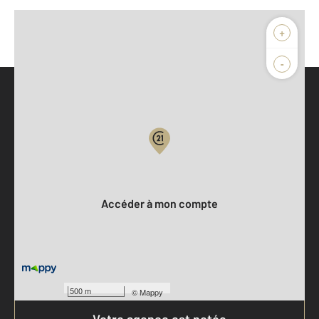
+
-
Parlons de vous, parlons biens
Votre compte :
Accéder à mon compte
500 m
©
Mappy