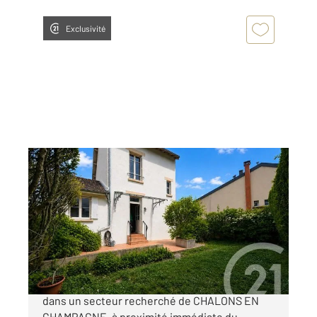
Exclusivité
CHALONS EN CHAMPAGNE 51
2
109 m
, 6 pièces
Ref : 8281
Maison à vendre
179 000 €
Maison 4 chambres Proche centre-ville Située
dans un secteur recherché de CHALONS EN
CHAMPAGNE, à proximité immédiate du