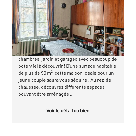
CHALONS EN CHAMPAGNE 51
2
113,89 m
, 5 pièces
Ref : 8210
Maison à vendre
150 000 €
CHALONS-EN-CHAMPAGNE. Maison 3
chambres, jardin et garages avec beaucoup de
potentiel à découvrir ! D'une surface habitable
de plus de 90 m², cette maison idéale pour un
jeune couple saura vous séduire ! Au rez-de-
chaussée, découvrez différents espaces
pouvant être aménagés ...
Voir le détail du bien