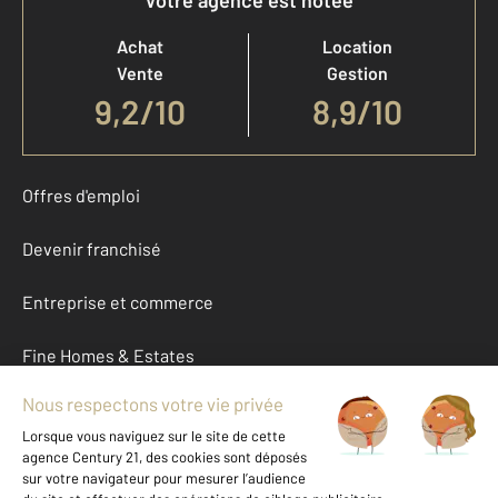
Votre agence est notée
Achat
Location
Vente
Gestion
9,2
/
10
8,9/10
Offres d'emploi
Devenir franchisé
Entreprise et commerce
Fine Homes & Estates
À propos
International